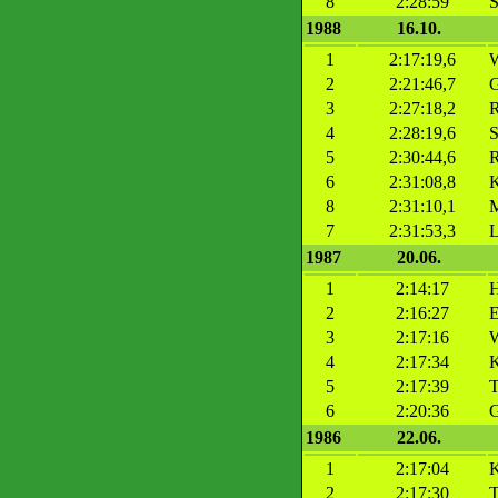
8
2:28:59
S
1988
16.10.
1
2:17:19,6
W
2
2:21:46,7
G
3
2:27:18,2
R
4
2:28:19,6
S
5
2:30:44,6
6
2:31:08,8
K
8
2:31:10,1
M
7
2:31:53,3
L
1987
20.06.
1
2:14:17
H
2
2:16:27
E
3
2:17:16
W
4
2:17:34
5
2:17:39
T
6
2:20:36
G
1986
22.06.
1
2:17:04
2
2:17:30
T