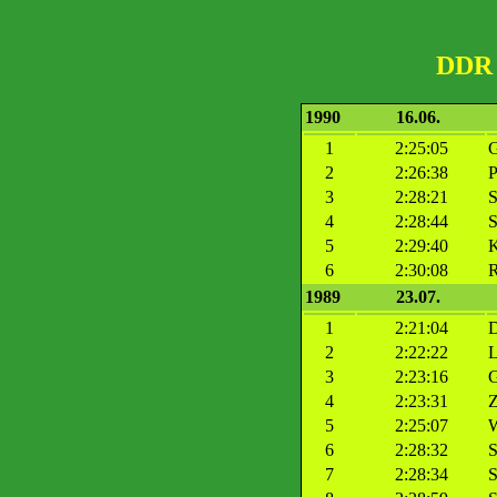
DDR 
1990
16.06.
1
2:25:05
G
2
2:26:38
P
3
2:28:21
S
4
2:28:44
S
5
2:29:40
K
6
2:30:08
R
1989
23.07.
1
2:21:04
D
2
2:22:22
L
3
2:23:16
G
4
2:23:31
Z
5
2:25:07
W
6
2:28:32
S
7
2:28:34
S