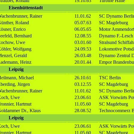
traubel, Ronald
19.10.63
Turbine Halle
Eisenhüttenstadt
achenbrunner, Rainer
11.01.62
SC Dynamo Berli
ünther, Roland
05.07.63
SC Magdeburg
ösner, Enrico
06.05.65
Motor Ammendor
eefeld, Bernhard
12.08.55
Dynamo F.-Lesch 
Rochow, Uwe
03.01.60
Stralsund Schiffah
öhler, Wolfgang
24.09.53
Lokomotive Pots
enzel, Gerald
26.03.48
Dynamo Zentral 
ademann, Heinz
20.01.44
Empor Brandenbur
Leipzig
eilmann, Michael
26.10.61
TSC Berlin
berding, Jürgen
03.12.55
SC Magdeburg
achenbrunner, Rainer
11.01.62
SC Dynamo Berli
Koch, Uwe
23.06.61
ASK Vorwärts Po
ronnier, Hartmut
11.05.60
SC Magdeburg
oldammer Dr., Klaus
28.08.52
Technocommerz B
Leipzig
Koch, Uwe
23.06.61
ASK Vorwärts Po
ronnier, Hartmut
11.05.60
SC Magdeburg