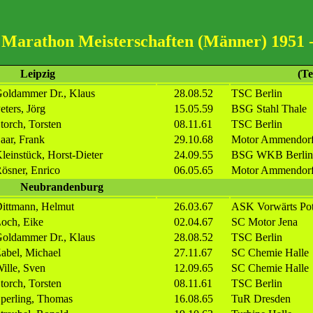
Marathon Meisterschaften (Männer) 1951 -
Leipzig
(Te
oldammer Dr., Klaus
28.08.52
TSC Berlin
eters, Jörg
15.05.59
BSG Stahl Thale
torch, Torsten
08.11.61
TSC Berlin
aar, Frank
29.10.68
Motor Ammendor
leinstück, Horst-Dieter
24.09.55
BSG WKB Berlin
ösner, Enrico
06.05.65
Motor Ammendor
Neubrandenburg
ittmann, Helmut
26.03.67
ASK Vorwärts Po
och, Eike
02.04.67
SC Motor Jena
oldammer Dr., Klaus
28.08.52
TSC Berlin
abel, Michael
27.11.67
SC Chemie Halle
ille, Sven
12.09.65
SC Chemie Halle
torch, Torsten
08.11.61
TSC Berlin
perling, Thomas
16.08.65
TuR Dresden