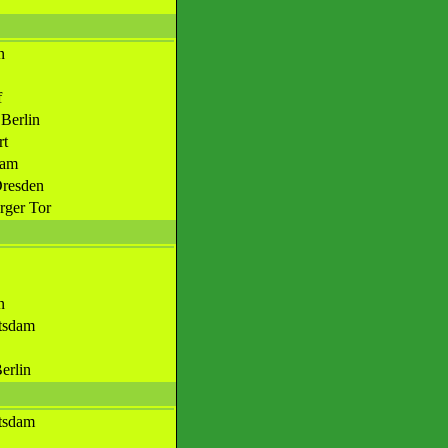
n
f
Berlin
rt
dam
Dresden
ger Tor
n
tsdam
erlin
tsdam