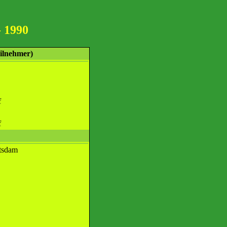
 1990
ilnehmer)
f
f
tsdam