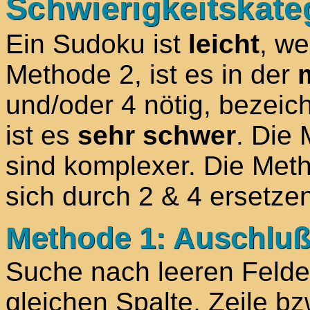
Schwierigkeitskate
Ein Sudoku ist
leicht
, w
Methode 2, ist es in der
und/oder 4 nötig, bezeic
ist es
sehr schwer
. Die
sind komplexer. Die Met
sich durch 2 & 4 ersetze
Methode 1: Auschlußv
Suche nach leeren Felder
gleichen Spalte, Zeile b