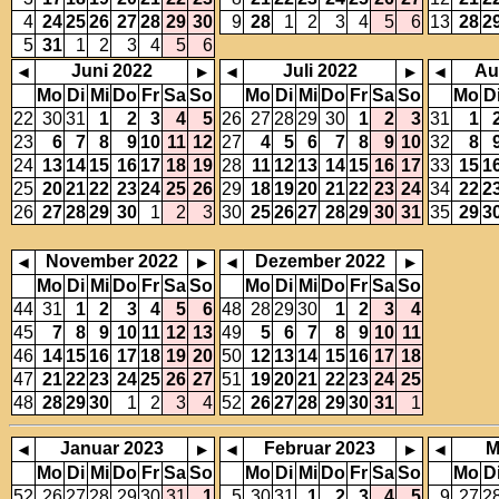
4
24
25
26
27
28
29
30
9
28
1
2
3
4
5
6
13
28
2
5
31
1
2
3
4
5
6
Juni 2022
Juli 2022
Au
◂
▸
◂
▸
◂
Mo
Di
Mi
Do
Fr
Sa
So
Mo
Di
Mi
Do
Fr
Sa
So
Mo
D
22
30
31
1
2
3
4
5
26
27
28
29
30
1
2
3
31
1
23
6
7
8
9
10
11
12
27
4
5
6
7
8
9
10
32
8
24
13
14
15
16
17
18
19
28
11
12
13
14
15
16
17
33
15
1
25
20
21
22
23
24
25
26
29
18
19
20
21
22
23
24
34
22
2
26
27
28
29
30
1
2
3
30
25
26
27
28
29
30
31
35
29
3
November 2022
Dezember 2022
◂
▸
◂
▸
Mo
Di
Mi
Do
Fr
Sa
So
Mo
Di
Mi
Do
Fr
Sa
So
44
31
1
2
3
4
5
6
48
28
29
30
1
2
3
4
45
7
8
9
10
11
12
13
49
5
6
7
8
9
10
11
46
14
15
16
17
18
19
20
50
12
13
14
15
16
17
18
47
21
22
23
24
25
26
27
51
19
20
21
22
23
24
25
48
28
29
30
1
2
3
4
52
26
27
28
29
30
31
1
Januar 2023
Februar 2023
M
◂
▸
◂
▸
◂
Mo
Di
Mi
Do
Fr
Sa
So
Mo
Di
Mi
Do
Fr
Sa
So
Mo
D
52
26
27
28
29
30
31
1
5
30
31
1
2
3
4
5
9
27
2