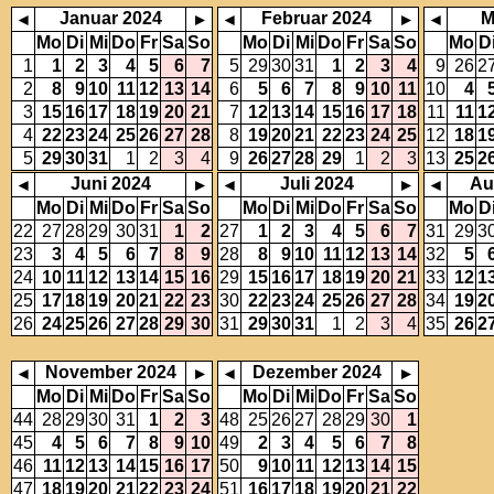
Januar 2024
Februar 2024
M
◂
▸
◂
▸
◂
Mo
Di
Mi
Do
Fr
Sa
So
Mo
Di
Mi
Do
Fr
Sa
So
Mo
D
1
1
2
3
4
5
6
7
5
29
30
31
1
2
3
4
9
26
2
2
8
9
10
11
12
13
14
6
5
6
7
8
9
10
11
10
4
3
15
16
17
18
19
20
21
7
12
13
14
15
16
17
18
11
11
1
4
22
23
24
25
26
27
28
8
19
20
21
22
23
24
25
12
18
1
5
29
30
31
1
2
3
4
9
26
27
28
29
1
2
3
13
25
2
Juni 2024
Juli 2024
Au
◂
▸
◂
▸
◂
Mo
Di
Mi
Do
Fr
Sa
So
Mo
Di
Mi
Do
Fr
Sa
So
Mo
D
22
27
28
29
30
31
1
2
27
1
2
3
4
5
6
7
31
29
3
23
3
4
5
6
7
8
9
28
8
9
10
11
12
13
14
32
5
24
10
11
12
13
14
15
16
29
15
16
17
18
19
20
21
33
12
1
25
17
18
19
20
21
22
23
30
22
23
24
25
26
27
28
34
19
2
26
24
25
26
27
28
29
30
31
29
30
31
1
2
3
4
35
26
2
November 2024
Dezember 2024
◂
▸
◂
▸
Mo
Di
Mi
Do
Fr
Sa
So
Mo
Di
Mi
Do
Fr
Sa
So
44
28
29
30
31
1
2
3
48
25
26
27
28
29
30
1
45
4
5
6
7
8
9
10
49
2
3
4
5
6
7
8
46
11
12
13
14
15
16
17
50
9
10
11
12
13
14
15
47
18
19
20
21
22
23
24
51
16
17
18
19
20
21
22