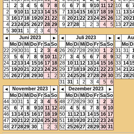
1
2
3
4
5
6
7
8
6
6
7
8
9
10
11
12
10
6
2
9
10
11
12
13
14
15
7
13
14
15
16
17
18
19
11
13
1
3
16
17
18
19
20
21
22
8
20
21
22
23
24
25
26
12
20
2
4
23
24
25
26
27
28
29
9
27
28
1
2
3
4
5
13
27
2
5
30
31
1
2
3
4
5
Juni 2023
Juli 2023
Au
◂
▸
◂
▸
◂
Mo
Di
Mi
Do
Fr
Sa
So
Mo
Di
Mi
Do
Fr
Sa
So
Mo
D
22
29
30
31
1
2
3
4
26
26
27
28
29
30
1
2
31
31
23
5
6
7
8
9
10
11
27
3
4
5
6
7
8
9
32
7
24
12
13
14
15
16
17
18
28
10
11
12
13
14
15
16
33
14
1
25
19
20
21
22
23
24
25
29
17
18
19
20
21
22
23
34
21
2
26
26
27
28
29
30
1
2
30
24
25
26
27
28
29
30
35
28
2
31
31
1
2
3
4
5
6
November 2023
Dezember 2023
◂
▸
◂
▸
Mo
Di
Mi
Do
Fr
Sa
So
Mo
Di
Mi
Do
Fr
Sa
So
44
30
31
1
2
3
4
5
48
27
28
29
30
1
2
3
45
6
7
8
9
10
11
12
49
4
5
6
7
8
9
10
46
13
14
15
16
17
18
19
50
11
12
13
14
15
16
17
47
20
21
22
23
24
25
26
51
18
19
20
21
22
23
24
48
27
28
29
30
1
2
3
52
25
26
27
28
29
30
31