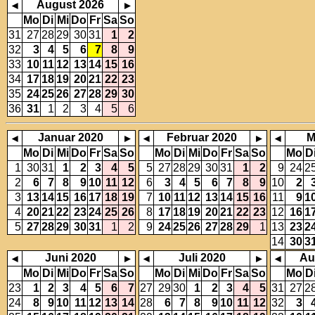
August 2026
◂
▸
Mo
Di
Mi
Do
Fr
Sa
So
31
27
28
29
30
31
1
2
32
3
4
5
6
7
8
9
33
10
11
12
13
14
15
16
34
17
18
19
20
21
22
23
35
24
25
26
27
28
29
30
36
31
1
2
3
4
5
6
Januar 2020
Februar 2020
M
◂
▸
◂
▸
◂
Mo
Di
Mi
Do
Fr
Sa
So
Mo
Di
Mi
Do
Fr
Sa
So
Mo
D
1
30
31
1
2
3
4
5
5
27
28
29
30
31
1
2
9
24
2
2
6
7
8
9
10
11
12
6
3
4
5
6
7
8
9
10
2
3
13
14
15
16
17
18
19
7
10
11
12
13
14
15
16
11
9
1
4
20
21
22
23
24
25
26
8
17
18
19
20
21
22
23
12
16
1
5
27
28
29
30
31
1
2
9
24
25
26
27
28
29
1
13
23
2
14
30
3
Juni 2020
Juli 2020
Au
◂
▸
◂
▸
◂
Mo
Di
Mi
Do
Fr
Sa
So
Mo
Di
Mi
Do
Fr
Sa
So
Mo
D
23
1
2
3
4
5
6
7
27
29
30
1
2
3
4
5
31
27
2
24
8
9
10
11
12
13
14
28
6
7
8
9
10
11
12
32
3