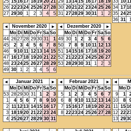
25
15
16
17
18
19
20
21
29
13
14
15
16
17
18
19
33
10
1
26
22
23
24
25
26
27
28
30
20
21
22
23
24
25
26
34
17
1
27
29
30
1
2
3
4
5
31
27
28
29
30
31
1
2
35
24
2
36
31
November 2020
Dezember 2020
◂
▸
◂
▸
Mo
Di
Mi
Do
Fr
Sa
So
Mo
Di
Mi
Do
Fr
Sa
So
44
26
27
28
29
30
31
1
49
30
1
2
3
4
5
6
45
2
3
4
5
6
7
8
50
7
8
9
10
11
12
13
46
9
10
11
12
13
14
15
51
14
15
16
17
18
19
20
47
16
17
18
19
20
21
22
52
21
22
23
24
25
26
27
48
23
24
25
26
27
28
29
53
28
29
30
31
1
2
3
49
30
1
2
3
4
5
6
Januar 2021
Februar 2021
M
◂
▸
◂
▸
◂
Mo
Di
Mi
Do
Fr
Sa
So
Mo
Di
Mi
Do
Fr
Sa
So
Mo
D
53
28
29
30
31
1
2
3
5
1
2
3
4
5
6
7
9
1
1
4
5
6
7
8
9
10
6
8
9
10
11
12
13
14
10
8
2
11
12
13
14
15
16
17
7
15
16
17
18
19
20
21
11
15
1
3
18
19
20
21
22
23
24
8
22
23
24
25
26
27
28
12
22
2
4
25
26
27
28
29
30
31
13
29
3