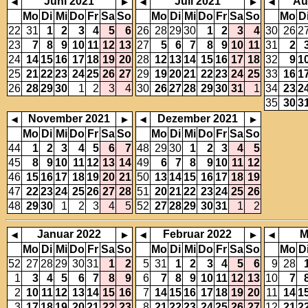
Juni 2021
Juli 2021
Au
◂
▸
◂
▸
◂
Mo
Di
Mi
Do
Fr
Sa
So
Mo
Di
Mi
Do
Fr
Sa
So
Mo
D
22
31
1
2
3
4
5
6
26
28
29
30
1
2
3
4
30
26
2
23
7
8
9
10
11
12
13
27
5
6
7
8
9
10
11
31
2
24
14
15
16
17
18
19
20
28
12
13
14
15
16
17
18
32
9
1
25
21
22
23
24
25
26
27
29
19
20
21
22
23
24
25
33
16
1
26
28
29
30
1
2
3
4
30
26
27
28
29
30
31
1
34
23
2
35
30
3
November 2021
Dezember 2021
◂
▸
◂
▸
Mo
Di
Mi
Do
Fr
Sa
So
Mo
Di
Mi
Do
Fr
Sa
So
44
1
2
3
4
5
6
7
48
29
30
1
2
3
4
5
45
8
9
10
11
12
13
14
49
6
7
8
9
10
11
12
46
15
16
17
18
19
20
21
50
13
14
15
16
17
18
19
47
22
23
24
25
26
27
28
51
20
21
22
23
24
25
26
48
29
30
1
2
3
4
5
52
27
28
29
30
31
1
2
Januar 2022
Februar 2022
M
◂
▸
◂
▸
◂
Mo
Di
Mi
Do
Fr
Sa
So
Mo
Di
Mi
Do
Fr
Sa
So
Mo
D
52
27
28
29
30
31
1
2
5
31
1
2
3
4
5
6
9
28
1
3
4
5
6
7
8
9
6
7
8
9
10
11
12
13
10
7
2
10
11
12
13
14
15
16
7
14
15
16
17
18
19
20
11
14
1
3
17
18
19
20
21
22
23
8
21
22
23
24
25
26
27
12
21
2