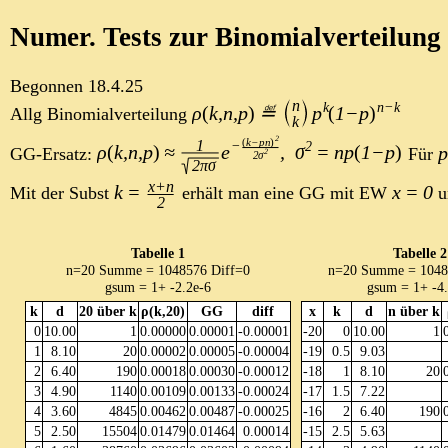
Numer. Tests zur Binomialverteilung
Begonnen 18.4.25
Allg Binomialverteilung
GG-Ersatz:
Für
Mit der Subst
erhält man eine GG mit EW
u
Tabelle 1
Tabelle 2
n=20 Summe = 1048576 Diff=0
n=20 Summe = 1048
gsum = 1+ -2.2e-6
gsum = 1+ -4
k
d
20 über k
ρ(k,20)
GG
diff
x
k
d
n über k
0
10.00
1
0.00000
0.00001
-0.00001
-20
0
10.00
1
1
8.10
20
0.00002
0.00005
-0.00004
-19
0.5
9.03
2
6.40
190
0.00018
0.00030
-0.00012
-18
1
8.10
20
3
4.90
1140
0.00109
0.00133
-0.00024
-17
1.5
7.22
4
3.60
4845
0.00462
0.00487
-0.00025
-16
2
6.40
190
5
2.50
15504
0.01479
0.01464
0.00014
-15
2.5
5.63